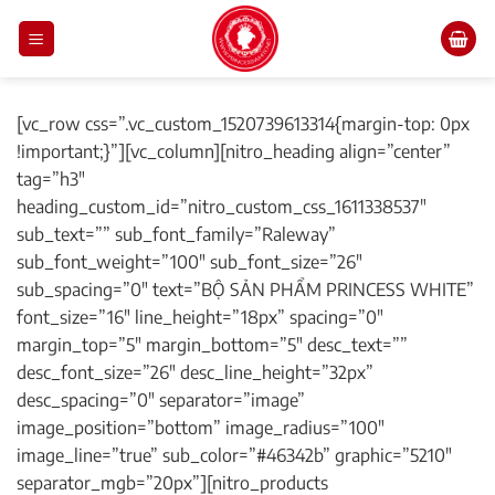
Skip
to
content
[vc_row css=”.vc_custom_1520739613314{margin-top: 0px
!important;}”][vc_column][nitro_heading align=”center”
tag=”h3″
heading_custom_id=”nitro_custom_css_1611338537″
sub_text=”” sub_font_family=”Raleway”
sub_font_weight=”100″ sub_font_size=”26″
sub_spacing=”0″ text=”BỘ SẢN PHẨM PRINCESS WHITE”
font_size=”16″ line_height=”18px” spacing=”0″
margin_top=”5″ margin_bottom=”5″ desc_text=””
desc_font_size=”26″ desc_line_height=”32px”
desc_spacing=”0″ separator=”image”
image_position=”bottom” image_radius=”100″
image_line=”true” sub_color=”#46342b” graphic=”5210″
separator_mgb=”20px”][nitro_products