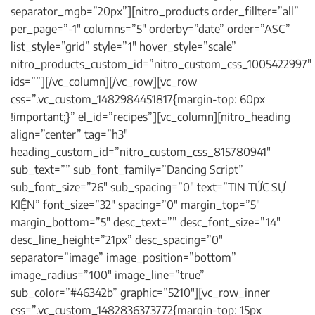
separator_mgb=”20px”][nitro_products order_fillter=”all”
per_page=”-1″ columns=”5″ orderby=”date” order=”ASC”
list_style=”grid” style=”1″ hover_style=”scale”
nitro_products_custom_id=”nitro_custom_css_1005422997″
ids=””][/vc_column][/vc_row][vc_row
css=”.vc_custom_1482984451817{margin-top: 60px
!important;}” el_id=”recipes”][vc_column][nitro_heading
align=”center” tag=”h3″
heading_custom_id=”nitro_custom_css_815780941″
sub_text=”” sub_font_family=”Dancing Script”
sub_font_size=”26″ sub_spacing=”0″ text=”TIN TỨC SỰ
KIỆN” font_size=”32″ spacing=”0″ margin_top=”5″
margin_bottom=”5″ desc_text=”” desc_font_size=”14″
desc_line_height=”21px” desc_spacing=”0″
separator=”image” image_position=”bottom”
image_radius=”100″ image_line=”true”
sub_color=”#46342b” graphic=”5210″][vc_row_inner
css=”.vc_custom_1482836373772{margin-top: 15px