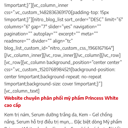
!important;}”][vc_column_inner
css=”.vc_custom_1482836369170{padding-top: 15px
!important;}”][nitro_blog_list sort_order=”DESC” limit=”6″
columns=”6″ gap=”7″ slider=”yes” navigation=””
pagination=”” autoplay=”” excerpt=”” meta=””
readmore=”” divider=”” align=”tc”
blog_list_custom_id=”nitro_custom_css_1966167164″]
[/vc_column_inner][/vc_row_inner][/vc_column][/vc_row]
[vc_row][vc_column background_position=”center center”
css=”.vc_custom_1520768984521{background-position:
center !important;background-repeat: no-repeat
!important;background-size: cover !important;}”]
[vc_column_text]
Website chuyên phân phối mỹ phẩm Princess White
cao cấp
Kem trị nám, Serum dưỡng trắng da, Kem – Gel chống
nắng, Serum hỗ trợ điều trị mụn,… Đặc biệt dòng Mỹ phẩm