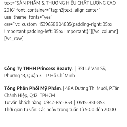
text=”SẢN PHẨM & THƯƠNG HIỆU CHẤT LƯỢNG CAO
2016″ font_container=”tag:h3|text_align:center”
use_theme_fonts=”yes”
css=”.vc_custom_1539658804835{padding-right: 35px
!important;padding-left: 35px !important;}”][/vc_column]
[/vc_row]
Công Ty TNHH Princess Beauty
. │ 351 Lê Văn Sỹ,
Phường 13, Quận 3, TP Hồ Chí Minh
Tổng Phân Phối Mỹ Phẩm
. | 48A Dương Thị Mười, P.Tân
Chánh Hiệp, Q.12, TPHCM
Tư vấn khách hàng: 0942-851-853 │ 0915-851-853
Thời gian tư vấn: Các ngày trong tuần từ 9:00 đến 20:00