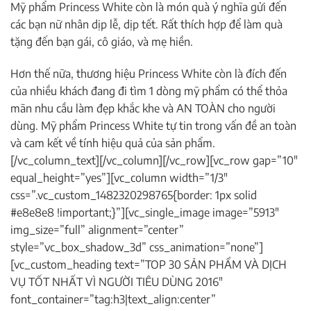
Mỹ phẩm Princess White còn là món quà ý nghĩa gửi đến
các bạn nữ nhân dịp lễ, dịp tết. Rất thích hợp để làm quà
tặng đến bạn gái, cô giáo, và mẹ hiền.
Hơn thế nữa, thương hiệu Princess White còn là đích đến
của nhiều khách đang đi tìm 1 dòng mỹ phẩm có thể thỏa
mãn nhu cầu làm đẹp khắc khe và AN TOÀN cho người
dùng. Mỹ phẩm Princess White tự tin trong vấn đề an toàn
và cam kết về tính hiệu quả của sản phẩm.
[/vc_column_text][/vc_column][/vc_row][vc_row gap=”10″
equal_height=”yes”][vc_column width=”1/3″
css=”.vc_custom_1482320298765{border: 1px solid
#e8e8e8 !important;}”][vc_single_image image=”5913″
img_size=”full” alignment=”center”
style=”vc_box_shadow_3d” css_animation=”none”]
[vc_custom_heading text=”TOP 30 SẢN PHẨM VÀ DỊCH
VỤ TỐT NHẤT VÌ NGƯỜI TIÊU DÙNG 2016″
font_container=”tag:h3|text_align:center”