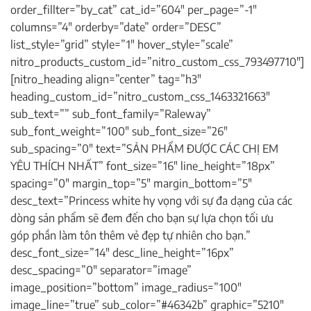
order_fillter=”by_cat” cat_id=”604″ per_page=”-1″
columns=”4″ orderby=”date” order=”DESC”
list_style=”grid” style=”1″ hover_style=”scale”
nitro_products_custom_id=”nitro_custom_css_793497710″]
[nitro_heading align=”center” tag=”h3″
heading_custom_id=”nitro_custom_css_1463321663″
sub_text=”” sub_font_family=”Raleway”
sub_font_weight=”100″ sub_font_size=”26″
sub_spacing=”0″ text=”SẢN PHẨM ĐƯỢC CÁC CHỊ EM
YÊU THÍCH NHẤT” font_size=”16″ line_height=”18px”
spacing=”0″ margin_top=”5″ margin_bottom=”5″
desc_text=”Princess white hy vọng với sự đa dạng của các
dòng sản phẩm sẽ đem đến cho bạn sự lựa chọn tối ưu
góp phần làm tôn thêm vẻ đẹp tự nhiên cho bạn.”
desc_font_size=”14″ desc_line_height=”16px”
desc_spacing=”0″ separator=”image”
image_position=”bottom” image_radius=”100″
image_line=”true” sub_color=”#46342b” graphic=”5210″