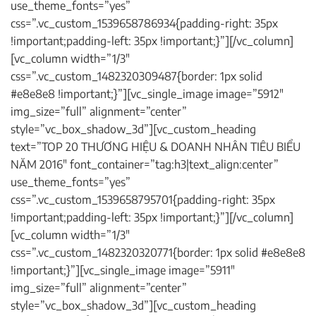
use_theme_fonts=”yes”
css=”.vc_custom_1539658786934{padding-right: 35px
!important;padding-left: 35px !important;}”][/vc_column]
[vc_column width=”1/3″
css=”.vc_custom_1482320309487{border: 1px solid
#e8e8e8 !important;}”][vc_single_image image=”5912″
img_size=”full” alignment=”center”
style=”vc_box_shadow_3d”][vc_custom_heading
text=”TOP 20 THƯƠNG HIỆU & DOANH NHÂN TIÊU BIỂU
NĂM 2016″ font_container=”tag:h3|text_align:center”
use_theme_fonts=”yes”
css=”.vc_custom_1539658795701{padding-right: 35px
!important;padding-left: 35px !important;}”][/vc_column]
[vc_column width=”1/3″
css=”.vc_custom_1482320320771{border: 1px solid #e8e8e8
!important;}”][vc_single_image image=”5911″
img_size=”full” alignment=”center”
style=”vc_box_shadow_3d”][vc_custom_heading