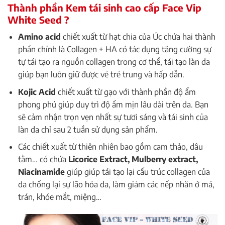
Thành phần Kem tái sinh cao cấp Face Vip
White Seed ?
Amino acid
chiết xuất từ hạt chia của Úc chứa hai thành
phần chính là Collagen + HA có tác dụng tăng cường sự
tự tái tạo ra nguồn collagen trong cơ thể, tái tạo làn da
giúp bạn luôn giữ được vẻ trẻ trung và hấp dẫn.
Kojic Acid
chiết xuất từ gạo với thành phần độ ẩm
phong phú giúp duy trì độ ẩm mịn lâu dài trên da. Bạn
sẽ cảm nhận trọn vẹn nhất sự tươi sáng và tái sinh của
làn da chỉ sau 2 tuần sử dụng sản phẩm.
Các chiết xuất từ thiên nhiên bao gồm cam thảo, dâu
tằm… có chứa
Licorice Extract, Mulberry extract,
Niacinamide
giúp giúp tái tạo lại cấu trúc collagen của
da chống lại sự lão hóa da, làm giảm các nếp nhăn ở má,
trán, khóe mắt, miệng…