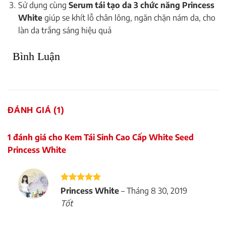
Sử dụng cùng
Serum tái tạo da 3 chức năng Princess
White
giúp se khít lỗ chân lông, ngăn chặn nám da, cho
làn da trắng sáng hiệu quả
Bình Luận
ĐÁNH GIÁ (1)
1 đánh giá cho
Kem Tái Sinh Cao Cấp White Seed
Princess White
Được xếp
Princess White
–
Tháng 8 30, 2019
hạng
5
5
Tốt
sao