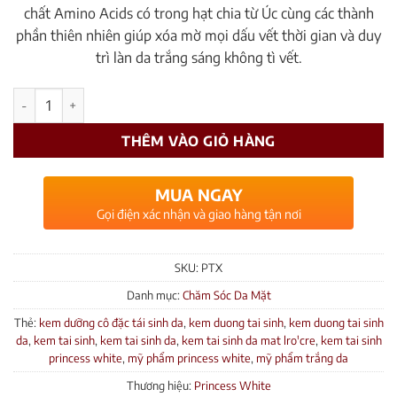
chất Amino Acids có trong hạt chia từ Úc cùng các thành
phần thiên nhiên giúp xóa mờ mọi dấu vết thời gian và duy
trì làn da trắng sáng không tì vết.
Số lượng
THÊM VÀO GIỎ HÀNG
MUA NGAY
Gọi điện xác nhận và giao hàng tận nơi
SKU:
PTX
Danh mục:
Chăm Sóc Da Mặt
Thẻ:
kem dưỡng cô đặc tái sinh da
,
kem duong tai sinh
,
kem duong tai sinh
da
,
kem tai sinh
,
kem tai sinh da
,
kem tai sinh da mat lro'cre
,
kem tai sinh
princess white
,
mỹ phẩm princess white
,
mỹ phẩm trắng da
Thương hiệu:
Princess White