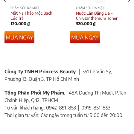
CHĂM SÓC DA MẶT
CHĂM SÓC DA MẶT
Mặt Nạ Thảo Mộc Bạch
Nước Cân Bằng Da –
Cúc Trà
Chrysanthemum Toner
120.000
₫
320.000
₫
MUA NGAY
MUA NGAY
Công Ty TNHH Princess Beauty
. │ 351 Lê Văn Sỹ,
Phường 13, Quận 3, TP Hồ Chí Minh
Tổng Phân Phối Mỹ Phẩm
. | 48A Dương Thị Mười, P.Tân
Chánh Hiệp, Q.12, TPHCM
Tư vấn khách hàng: 0942-851-853 │ 0915-851-853
Thời gian tư vấn: Các ngày trong tuần từ 9:00 đến 20:00