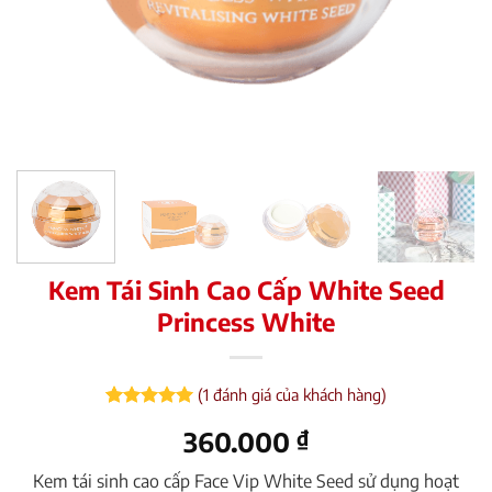
Kem Tái Sinh Cao Cấp White Seed
Princess White
(
1
đánh giá của khách hàng)
5
1
trên 5
360.000
₫
dựa trên
đánh giá
Kem tái sinh cao cấp Face Vip White Seed sử dụng hoạt