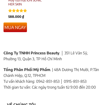
Máy rửa mặt ION SONIC
HER SKIN
Được xếp
588.000
₫
hạng
5
5
sao
MUA NGAY
Công Ty TNHH Princess Beauty
. │ 351 Lê Văn Sỹ,
Phường 13, Quận 3, TP Hồ Chí Minh
Tổng Phân Phối Mỹ Phẩm
. | 48A Dương Thị Mười, P.Tân
Chánh Hiệp, Q.12, TPHCM
Tư vấn khách hàng: 0942-851-853 │ 0915-851-853
Thời gian tư vấn: Các ngày trong tuần từ 9:00 đến 20:00
VỀ CHÚNG TÔI