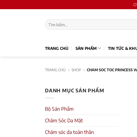
Skip
C
to
content
Tìm
kiếm:
TRANG CHỦ
SẢN PHẨM
TIN TỨC & KH
TRANG CHỦ
»
SHOP
»
CHAM SOC TOC PRINCESS 
DANH MỤC SẢN PHẨM
Bộ Sản Phẩm
Chăm Sóc Da Mặt
Chăm sóc da toàn thân