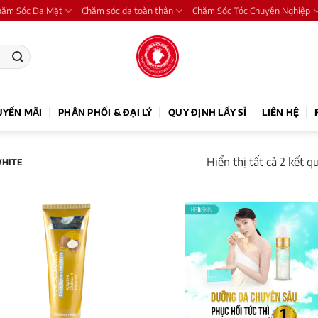
hăm Sóc Da Mặt
Chăm sóc da toàn thân
Chăm Sóc Tóc Chuyên Nghiệp
UYẾN MÃI
PHÂN PHỐI & ĐẠI LÝ
QUY ĐỊNH LẤY SỈ
LIÊN HỆ
Hiển thị tất cả 2 kết q
WHITE