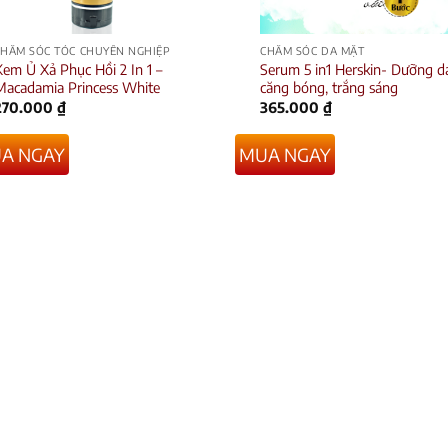
CHĂM SÓC TÓC CHUYÊN NGHIỆP
CHĂM SÓC DA MẶT
em Ủ Xả Phục Hồi 2 In 1 –
Serum 5 in1 Herskin- Dưỡng d
Macadamia Princess White
căng bóng, trắng sáng
270.000
₫
365.000
₫
A NGAY
MUA NGAY