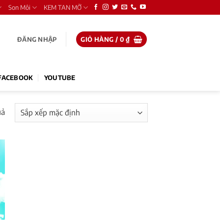
Son Môi
KEM TAN MỠ
ĐĂNG NHẬP
GIỎ HÀNG /
0
₫
FACEBOOK
YOUTUBE
uả