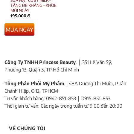
SỮA HẠT COBY MILK –
TĂNG ĐỀ KHÁNG – KHỎE
MỖI NGÀY
195.000
₫
MUA NGAY
Công Ty TNHH Princess Beauty
. │ 351 Lê Văn Sỹ,
Phường 13, Quận 3, TP Hồ Chí Minh
Tổng Phân Phối Mỹ Phẩm
. | 48A Dương Thị Mười, P.Tân
Chánh Hiệp, Q.12, TPHCM
Tư vấn khách hàng: 0942-851-853 │ 0915-851-853
Thời gian tư vấn: Các ngày trong tuần từ 9:00 đến 20:00
VỀ CHÚNG TÔI