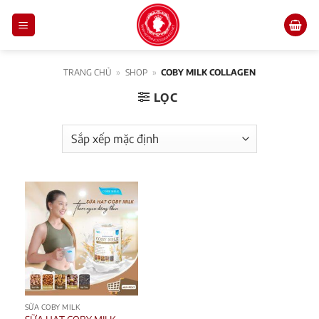
Skip
to
content
TRANG CHỦ
»
SHOP
»
COBY MILK COLLAGEN
LỌC
SỮA COBY MILK