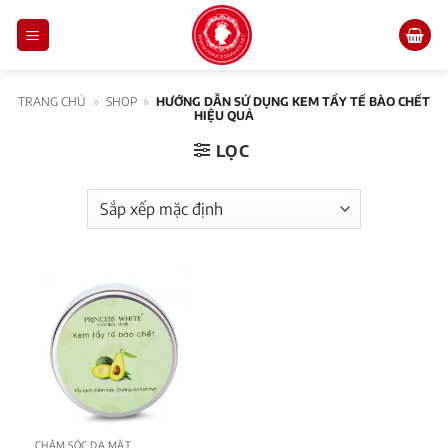
Skip
to
content
TRANG CHỦ
»
SHOP
»
HƯỚNG DẪN SỬ DỤNG KEM TẨY TẾ BÀO CHẾT
HIỆU QUẢ
LỌC
CHĂM SÓC DA MẶT