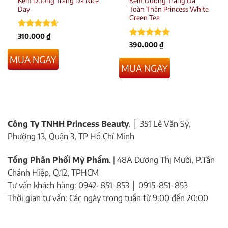
Kem Dưỡng Trắng Da Nice
Kem Dưỡng Trắng Da
Day
Toàn Thân Princess White
Green Tea
Được xếp
310.000
₫
hạng
4.67
Được xếp
390.000
₫
5 sao
hạng
5
5
MUA NGAY
sao
MUA NGAY
Công Ty TNHH Princess Beauty
. │ 351 Lê Văn Sỹ,
Phường 13, Quận 3, TP Hồ Chí Minh
Tổng Phân Phối Mỹ Phẩm
. | 48A Dương Thị Mười, P.Tân
Chánh Hiệp, Q.12, TPHCM
Tư vấn khách hàng: 0942-851-853 │ 0915-851-853
Thời gian tư vấn: Các ngày trong tuần từ 9:00 đến 20:00