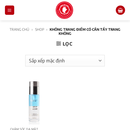
Skip
to
content
TRANG CHỦ
»
SHOP
»
KHÔNG TRANG ĐIỂM CÓ CẦN TẨY TRANG
KHÔNG
LỌC
CHĂM SÓC DA MẶT