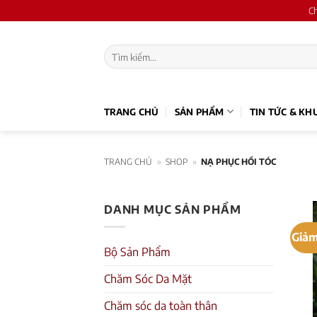
Skip
C
to
content
Tìm
kiếm:
TRANG CHỦ
SẢN PHẨM
TIN TỨC & KH
TRANG CHỦ
»
SHOP
»
NẠ PHỤC HỒI TÓC
DANH MỤC SẢN PHẨM
Giảm
Bộ Sản Phẩm
Chăm Sóc Da Mặt
Chăm sóc da toàn thân