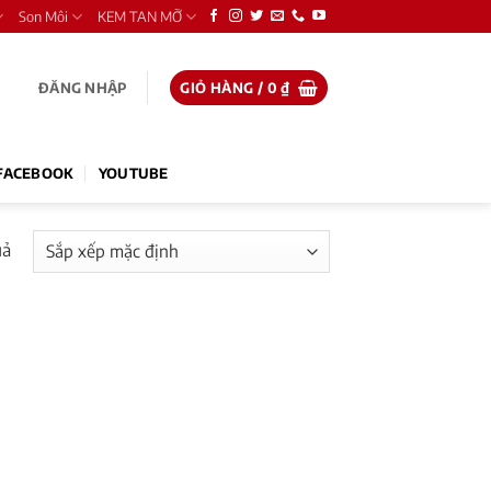
Son Môi
KEM TAN MỠ
ĐĂNG NHẬP
GIỎ HÀNG /
0
₫
FACEBOOK
YOUTUBE
uả