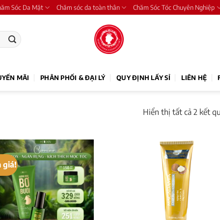
hăm Sóc Da Mặt
Chăm sóc da toàn thân
Chăm Sóc Tóc Chuyên Nghiệp
UYẾN MÃI
PHÂN PHỐI & ĐẠI LÝ
QUY ĐỊNH LẤY SỈ
LIÊN HỆ
Hiển thị tất cả 2 kết q
 giá!