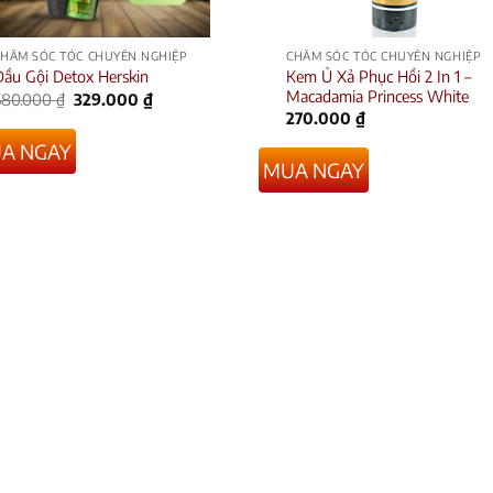
CHĂM SÓC TÓC CHUYÊN NGHIỆP
CHĂM SÓC TÓC CHUYÊN NGHIỆP
Kem Ủ Xả Phục Hồi 2 In 1 –
Dầu Gội Detox Herskin
Macadamia Princess White
Giá
Giá
580.000
₫
329.000
₫
gốc
hiện
270.000
₫
là:
tại
580.000 ₫.
là:
A NGAY
329.000 ₫.
MUA NGAY