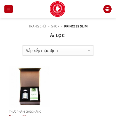
Skip
to
content
TRANG CHỦ
»
SHOP
»
PRINCESS SLIM
LỌC
THỰC PHẨM CHỨC NĂNG