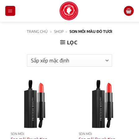
Skip
to
content
TRANG CHỦ
»
SHOP
»
SON MÔI MÀU ĐỎ TƯƠI
LỌC
SON MÔI
SON MÔI