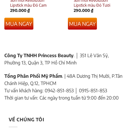
Son môi Revolution
Son môi Revolution
Lipstick màu Đỏ Cam
Lipstick màu Đỏ Tươi
290.000
₫
290.000
₫
MUA NGAY
MUA NGAY
Công Ty TNHH Princess Beauty
. │ 351 Lê Văn Sỹ,
Phường 13, Quận 3, TP Hồ Chí Minh
Tổng Phân Phối Mỹ Phẩm
. | 48A Dương Thị Mười, P.Tân
Chánh Hiệp, Q.12, TPHCM
Tư vấn khách hàng: 0942-851-853 │ 0915-851-853
Thời gian tư vấn: Các ngày trong tuần từ 9:00 đến 20:00
VỀ CHÚNG TÔI