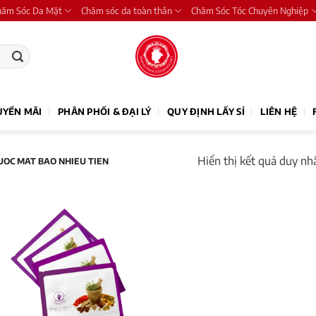
hăm Sóc Da Mặt
Chăm sóc da toàn thân
Chăm Sóc Tóc Chuyên Nghiệp
UYẾN MÃI
PHÂN PHỐI & ĐẠI LÝ
QUY ĐỊNH LẤY SỈ
LIÊN HỆ
Hiển thị kết quả duy nh
OC MAT BAO NHIEU TIEN