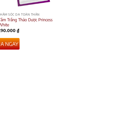
CHĂM SÓC DA TOÀN THÂN
Tắm Trắng Thảo Dược Princess
White
290.000
₫
A NGAY