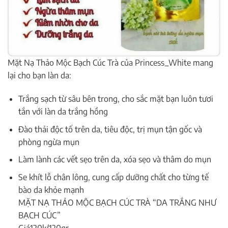
Mặt Nạ Thảo Mộc Bạch Cúc Trà của
Princess_White
mang
lại cho bạn làn da:
Trắng sạch từ sâu bên trong, cho sắc mặt bạn luôn tươi
tắn với làn da trắng hồng
Đào thải độc tố trên da, tiêu độc, trị mụn tận gốc và
phòng ngừa mụn
Làm lành các vết sẹo trên da, xóa sẹo và thâm do mụn
Se khít lỗ chân lông, cung cấp dưỡng chất cho từng tế
bào da khỏe mạnh
MẶT NẠ THẢO MỘC BẠCH CÚC TRÀ “DA TRẮNG NHƯ
BẠCH CÚC”