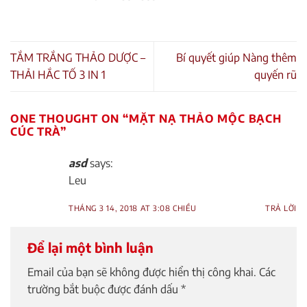
TẮM TRẮNG THẢO DƯỢC –
Bí quyết giúp Nàng thêm
THẢI HẮC TỐ 3 IN 1
quyến rũ
ONE THOUGHT ON “
MẶT NẠ THẢO MỘC BẠCH
CÚC TRÀ
”
asd
says:
Leu
THÁNG 3 14, 2018 AT 3:08 CHIỀU
TRẢ LỜI
Để lại một bình luận
Email của bạn sẽ không được hiển thị công khai.
Các
trường bắt buộc được đánh dấu
*