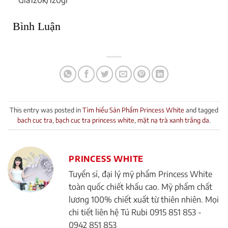
Giá120k
/120gr
Bình Luận
This entry was posted in
Tìm hiểu Sản Phẩm Princess White
and tagged
bach cuc tra
,
bạch cuc tra princess white
,
mặt nạ trà xanh trắng da
.
PRINCESS WHITE
Tuyển sỉ, đại lý mỹ phẩm Princess White
toàn quốc chiết khấu cao. Mỹ phẩm chất
lương 100% chiết xuất từ thiên nhiên. Mọi
chi tiết liên hệ Tú Rubi 0915 851 853 -
0942 851 853