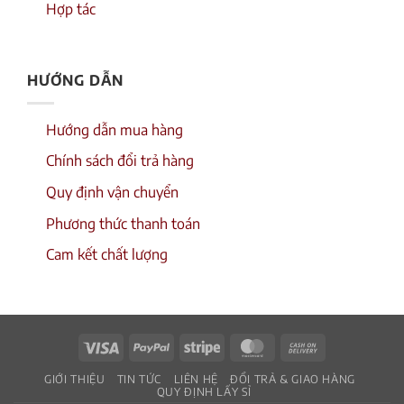
Hợp tác
HƯỚNG DẪN
Hướng dẫn mua hàng
Chính sách đổi trả hàng
Quy định vận chuyển
Phương thức thanh toán
Cam kết chất lượng
Visa
PayPal
Stripe
MasterCard
Cash
On
GIỚI THIỆU
TIN TỨC
LIÊN HỆ
ĐỔI TRẢ & GIAO HÀNG
Delivery
QUY ĐỊNH LẤY SỈ