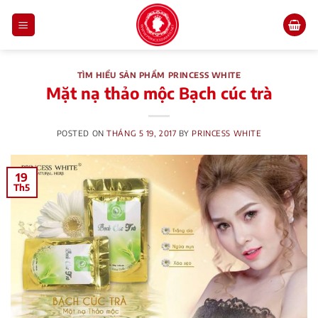
Skip
to
content
TÌM HIỂU SẢN PHẨM PRINCESS WHITE
Mặt nạ thảo mộc Bạch cúc trà
POSTED ON
THÁNG 5 19, 2017
BY
PRINCESS WHITE
19
Th5