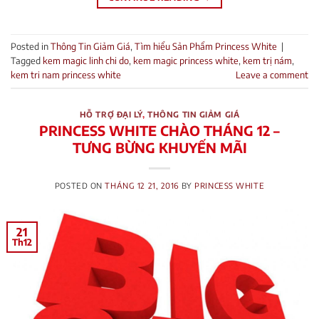
Posted in
Thông Tin Giảm Giá
,
Tìm hiểu Sản Phẩm Princess White
|
Tagged
kem magic linh chi do
,
kem magic princess white
,
kem trị nám
,
kem tri nam princess white
Leave a comment
HỖ TRỢ ĐẠI LÝ
,
THÔNG TIN GIẢM GIÁ
PRINCESS WHITE CHÀO THÁNG 12 –
TƯNG BỪNG KHUYẾN MÃI
POSTED ON
THÁNG 12 21, 2016
BY
PRINCESS WHITE
21
Th12