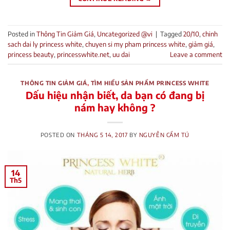
Posted in
Thông Tin Giảm Giá
,
Uncategorized @vi
|
Tagged
20/10
,
chinh
sach dai ly princess white
,
chuyen si my pham princess white
,
giảm giá
,
princess beauty
,
princesswhite.net
,
uu dai
Leave a comment
THÔNG TIN GIẢM GIÁ
,
TÌM HIỂU SẢN PHẨM PRINCESS WHITE
Dấu hiệu nhận biết, da bạn có đang bị
nám hay không ?
POSTED ON
THÁNG 5 14, 2017
BY
NGUYỄN CẨM TÚ
14
Th5