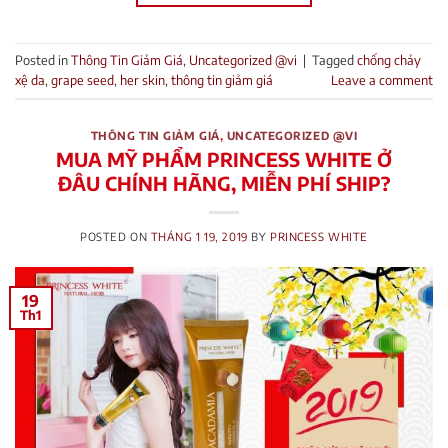
Posted in
Thông Tin Giảm Giá
,
Uncategorized @vi
|
Tagged
chống chảy
xệ da
,
grape seed
,
her skin
,
thông tin giảm giá
Leave a comment
THÔNG TIN GIẢM GIÁ
,
UNCATEGORIZED @VI
MUA MỸ PHẨM PRINCESS WHITE Ở
ĐÂU CHÍNH HÃNG, MIỄN PHÍ SHIP?
POSTED ON
THÁNG 1 19, 2019
BY
PRINCESS WHITE
19
Th1