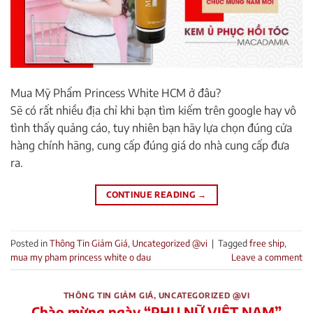
Mua Mỹ Phẩm Princess White HCM ở đâu?
Sẽ có rất nhiều địa chỉ khi bạn tìm kiếm trên google hay vô
tình thấy quảng cáo, tuy nhiên bạn hãy lựa chọn đúng cửa
hàng chính hãng, cung cấp đúng giá do nhà cung cấp đưa
ra.
CONTINUE READING
→
Posted in
Thông Tin Giảm Giá
,
Uncategorized @vi
|
Tagged
free ship
,
mua my pham princess white o dau
Leave a comment
THÔNG TIN GIẢM GIÁ
,
UNCATEGORIZED @VI
Chào mừng ngày “PHỤ NỮ VIỆT NAM”