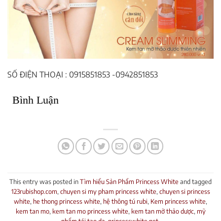
SỐ ĐIỆN THOẠI : 0915851853 -0942851853
Bình Luận
This entry was posted in
Tìm hiểu Sản Phẩm Princess White
and tagged
123rubishop.com
,
chuyen si my pham princess white
,
chuyen si princess
white
,
he thong princess white
,
hệ thông tú rubi
,
Kem princess white
,
kem tan mo
,
kem tan mo princess white
,
kem tan mỡ thảo dược
,
mỹ
phẩm tái tạo da
,
princesswhite.net
.