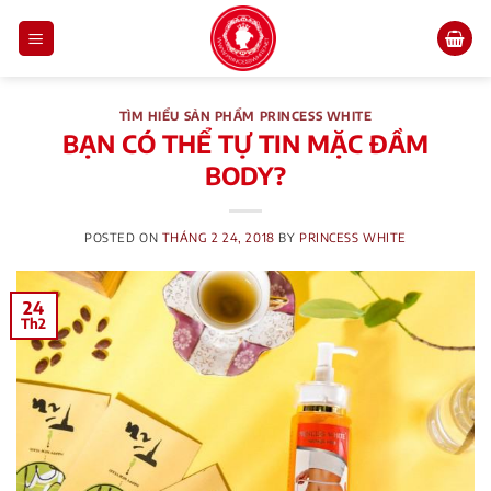
Skip
to
content
TÌM HIỂU SẢN PHẨM PRINCESS WHITE
BẠN CÓ THỂ TỰ TIN MẶC ĐẦM
BODY?
POSTED ON
THÁNG 2 24, 2018
BY
PRINCESS WHITE
24
Th2