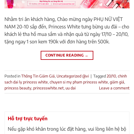
Nhằm tri ân khách hàng, Chào mừng ngày PHỤ NỮ VIỆT
NAM 20-10 sắp đến, Princess White tưng bừng ưu đãi – cho
khách lẻ tha hồ mua sắm và nhận quà từ ngày 17/10 – 20/10,
tặng ngay 1 son kem 190k với đơn hàng trên 500k.
CONTINUE READING
→
Posted in
Thông Tin Giảm Giá
,
Uncategorized @vi
|
Tagged
20/10
,
chinh
sach dai ly princess white
,
chuyen si my pham princess white
,
giảm giá
,
princess beauty
,
princesswhite.net
,
uu dai
Leave a comment
Hỗ trợ trực tuyến
Nếu gặp khó khăn trong lúc đặt hàng, vui lòng liên hệ bộ