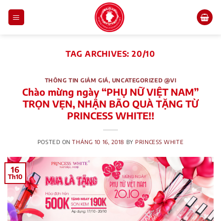
Skip
to
content
TAG ARCHIVES:
20/10
THÔNG TIN GIẢM GIÁ
,
UNCATEGORIZED @VI
Chào mừng ngày “PHỤ NỮ VIỆT NAM”
TRỌN VẸN, NHẬN BÃO QUÀ TẶNG TỪ
PRINCESS WHITE!!
POSTED ON
THÁNG 10 16, 2018
BY
PRINCESS WHITE
16
Th10