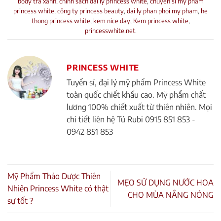
body tra xanh
,
chinh sach dai ly princess white
,
chuyen si my pham
princess white
,
công ty princess beauty
,
dai ly phan phoi my pham
,
he
thong princess white
,
kem nice day
,
Kem princess white
,
princesswhite.net
.
PRINCESS WHITE
Tuyển sỉ, đại lý mỹ phẩm Princess White
toàn quốc chiết khấu cao. Mỹ phẩm chất
lương 100% chiết xuất từ thiên nhiên. Mọi
chi tiết liên hệ Tú Rubi 0915 851 853 -
0942 851 853
Mỹ Phẩm Thảo Dược Thiên
MẸO SỬ DỤNG NƯỚC HOA
Nhiên Princess White có thật
CHO MÙA NẮNG NÓNG
sự tốt ?