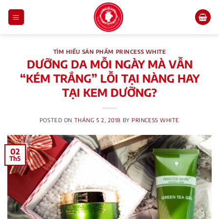
Skip
to
content
TÌM HIỂU SẢN PHẨM PRINCESS WHITE
DƯỠNG DA MỖI NGÀY MÀ VẪN
“KÉM TRẮNG” LỖI TẠI NÀNG HAY
TẠI KEM DƯỠNG?
POSTED ON
THÁNG 5 2, 2018
BY
PRINCESS WHITE
02
Th5