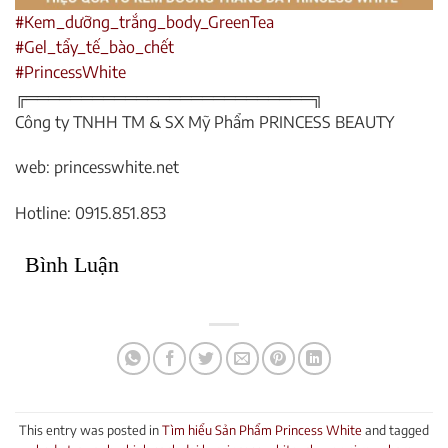
#Kem_dưỡng_trắng_body_Gree
nTea
#Gel_tẩy_tế_bào_chết
#PrincessWhite
╔═════════════════════════
═╗
Công ty TNHH TM & SX Mỹ Phẩm PRINCESS BEAUTY
web: princesswhite.net
Hotline: 0915.851.853
Bình Luận
This entry was posted in
Tìm hiểu Sản Phẩm Princess White
and tagged