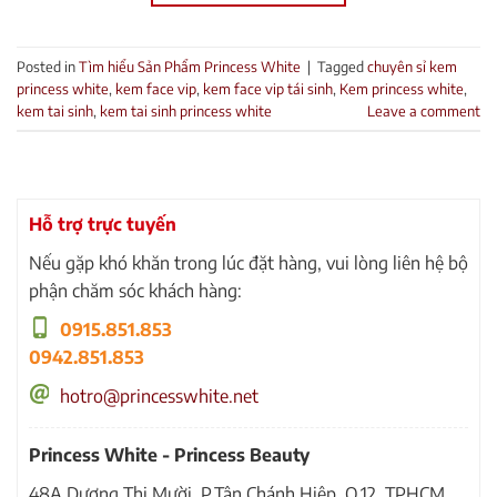
Posted in
Tìm hiểu Sản Phẩm Princess White
|
Tagged
chuyên sỉ kem
princess white
,
kem face vip
,
kem face vip tái sinh
,
Kem princess white
,
kem tai sinh
,
kem tai sinh princess white
Leave a comment
Hỗ trợ trực tuyến
Nếu gặp khó khăn trong lúc đặt hàng, vui lòng liên hệ bộ
phận chăm sóc khách hàng:
0915.851.853
0942.851.853
hotro@princesswhite.net
Princess White - Princess Beauty
48A Dương Thị Mười, P.Tân Chánh Hiệp, Q.12, TPHCM.