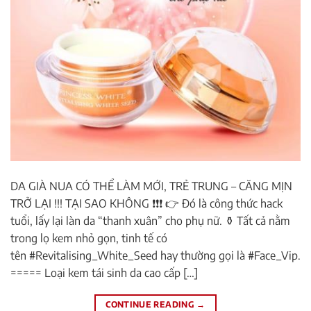
DA GIÀ NUA CÓ THỂ LÀM MỚI, TRẺ TRUNG – CĂNG MỊN
TRỞ LẠI !!! TẠI SAO KHÔNG ❗️❗️❗️ 👉 Đó là công thức hack
tuổi, lấy lại làn da “thanh xuân” cho phụ nữ. ⚱ Tất cả nằm
trong lọ kem nhỏ gọn, tinh tế có
tên #Revitalising_White_Seed hay thường gọi là #Face_Vip.
===== Loại kem tái sinh da cao cấp […]
CONTINUE READING
→