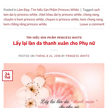
Posted in
Làm Đẹp
,
Tìm hiểu Sản Phẩm Princess White
|
Tagged
cach
lam dai ly princess white
,
chiet khau dai ly princess white
,
chong nang
,
chuyên sỉ kem princess white
,
chuyen si princess white
,
kem chong nang
,
kem chống nắng princess white
Leave a comment
TÌM HIỂU SẢN PHẨM PRINCESS WHITE
Lấy lại làn da thanh xuân cho Phụ nữ
POSTED ON
THÁNG 8 24, 2018
BY
PRINCESS WHITE
24
Th8