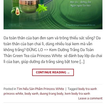
Da toàn thân của bạn đen sạm và trông thiếu sức sống? Da
toàn thân của bạn chai lì, dùng nhiều loại kem mà vẫn
không trắng? ĐỪNG LO => Kem Dưỡng Trắng Da Toàn
Thân Green Tea của Princess White sẽ đánh bay lớp da chai
lì của bạn, giúp dưỡng da trắng sáng bật tone […]
CONTINUE READING
→
Posted in
Tìm hiểu Sản Phẩm Princess White
|
Tagged
body tra xanh
princess white
,
body xanh
,
duong trang body
,
kem body tra xanh
Leave a comment