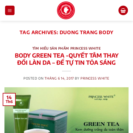
Skip
to
content
TAG ARCHIVES:
DUONG TRANG BODY
TÌM HIỂU SẢN PHẨM PRINCESS WHITE
BODY GREEN TEA -QUYẾT TÂM THAY
ĐỔI LÀN DA – ĐỂ TỰ TIN TỎA SÁNG
POSTED ON
THÁNG 6 14, 2017
BY
PRINCESS WHITE
14
Th6