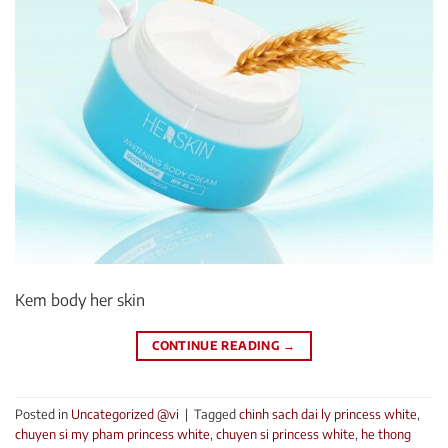
Kem body her skin
CONTINUE READING
→
Posted in
Uncategorized @vi
|
Tagged
chinh sach dai ly princess white
,
chuyen si my pham princess white
,
chuyen si princess white
,
he thong