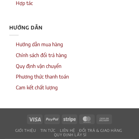
Hợp tác
HƯỚNG DẪN
Hướng dẫn mua hàng
Chính sách đổi trả hàng
Quy định vận chuyển
Phương thức thanh toán
Cam kết chất lượng
Visa
PayPal
Stripe
MasterCard
Cash
On
GIỚI THIỆU
TIN TỨC
LIÊN HỆ
ĐỔI TRẢ & GIAO HÀNG
Delivery
QUY ĐỊNH LẤY SỈ