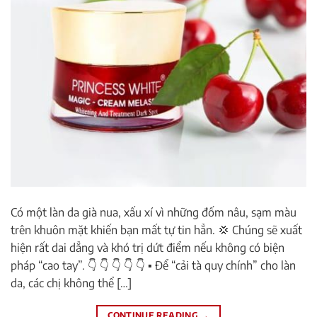
Có một làn da già nua, xấu xí vì những đốm nâu, sạm màu
trên khuôn mặt khiến bạn mất tự tin hẳn. 💢 Chúng sẽ xuất
hiện rất dai dẳng và khó trị dứt điểm nếu không có biện
pháp “cao tay”. 👇 👇 👇 👇 👇 ▪ Để “cải tà quy chính” cho làn
da, các chị không thể […]
CONTINUE READING
→