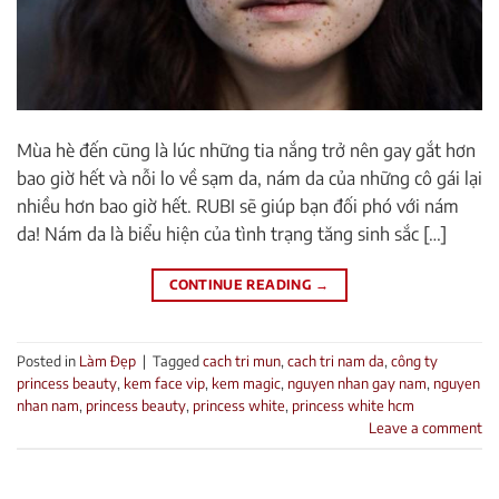
Mùa hè đến cũng là lúc những tia nắng trở nên gay gắt hơn
bao giờ hết và nỗi lo về sạm da, nám da của những cô gái lại
nhiều hơn bao giờ hết. RUBI sẽ giúp bạn đối phó với nám
da! Nám da là biểu hiện của tình trạng tăng sinh sắc […]
CONTINUE READING
→
Posted in
Làm Đẹp
|
Tagged
cach tri mun
,
cach tri nam da
,
công ty
princess beauty
,
kem face vip
,
kem magic
,
nguyen nhan gay nam
,
nguyen
nhan nam
,
princess beauty
,
princess white
,
princess white hcm
Leave a comment