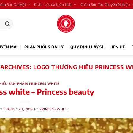
hăm Sóc Da Mặt
Chăm sóc da toàn thân
Chăm Sóc Tóc Chuyên Nghiệp
UYẾN MÃI
PHÂN PHỐI & ĐẠI LÝ
QUY ĐỊNH LẤY SỈ
LIÊN HỆ
 ARCHIVES:
LOGO THƯƠNG HIÊU PRINCESS W
HIỂU SẢN PHẨM PRINCESS WHITE
ss white – Princess beauty
ON
THÁNG 1 20, 2018
BY
PRINCESS WHITE