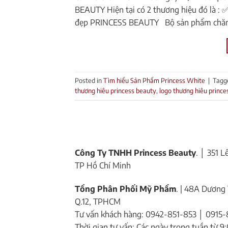
BEAUTY Hiện tại có 2 thương hiệu đó 
đẹp PRINCESS BEAUTY Bộ sản phẩm chăm
Posted in
Tìm hiểu Sản Phẩm Princess White
|
Tagg
thương hiêu princess beauty
,
logo thương hiêu prince
Công Ty TNHH Princess Beauty
. │ 351 
TP Hồ Chí Minh
Tổng Phân Phối Mỹ Phẩm
. | 48A Dương 
Q.12, TPHCM
Tư vấn khách hàng: 0942-851-853 │ 0915-
Thời gian tư vấn: Các ngày trong tuần từ 9