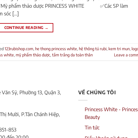
là : ✅Mỹ phẩm thảo dược PRINCESS WHITE ✅Các SP làm
 sóc […]
CONTINUE READING
→
ed
123rubishop.com
,
he thong princess white
,
hệ thông tú rubi
,
kem tri mun
,
log
ss white
,
mỹ phẩm thảo dược
,
tắm trắng da toàn thân
Leave a com
Lê Văn Sỹ, Phường 13, Quận 3,
VỀ CHÚNG TÔI
Princess White - Princes
Thị Mười, P.Tân Chánh Hiệp,
Beauty
Tin tức
851-853
:00 đến 20:00