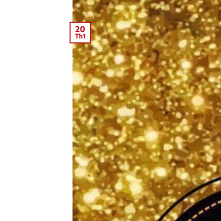
20
Th1