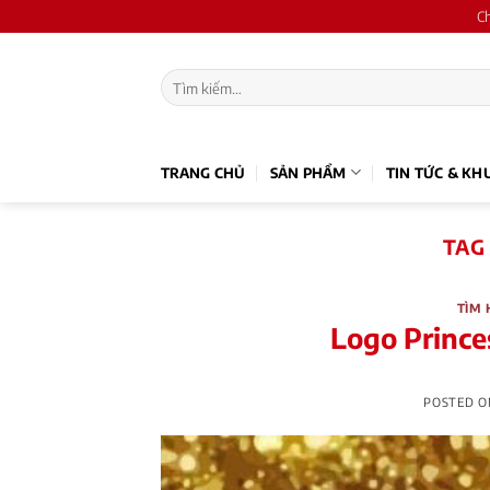
Skip
C
to
content
Tìm
kiếm:
TRANG CHỦ
SẢN PHẨM
TIN TỨC & KH
TAG
TÌM 
Logo Prince
POSTED 