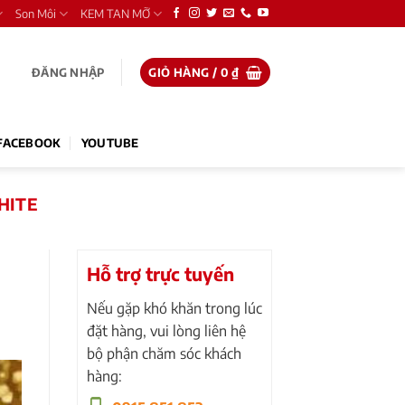
Son Môi
KEM TAN MỠ
ĐĂNG NHẬP
GIỎ HÀNG /
0
₫
FACEBOOK
YOUTUBE
HITE
Hỗ trợ trực tuyến
Nếu gặp khó khăn trong lúc
đặt hàng, vui lòng liên hệ
bộ phận chăm sóc khách
hàng: