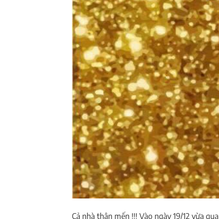
Cả nhà thân mến !!! Vào ngày 19/12 vừa qu