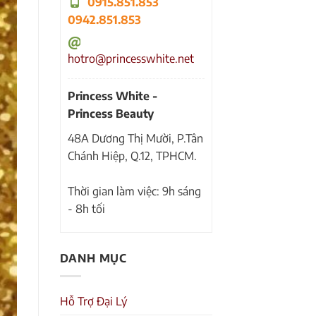
0915.851.853
0942.851.853
hotro@princesswhite.net
Princess White -
Princess Beauty
48A Dương Thị Mười, P.Tân
Chánh Hiệp, Q.12, TPHCM.
Thời gian làm việc: 9h sáng
- 8h tối
DANH MỤC
Hỗ Trợ Đại Lý