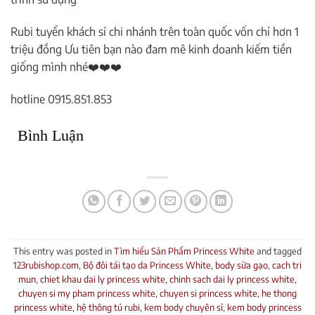
Rubi tuyển khách sỉ chi nhánh trên toàn quốc vốn chỉ hơn 1
triệu đồng Ưu tiên bạn nào đam mê kinh doanh kiếm tiền
giống mình nhé❤️❤️❤️
hotline 0915.851.853
Bình Luận
This entry was posted in
Tìm hiểu Sản Phẩm Princess White
and tagged
123rubishop.com
,
Bộ đôi tái tạo da Princess White
,
body sữa gạo
,
cach tri
mun
,
chiet khau dai ly princess white
,
chinh sach dai ly princess white
,
chuyen si my pham princess white
,
chuyen si princess white
,
he thong
princess white
,
hệ thông tú rubi
,
kem body chuyên sỉ
,
kem body princess