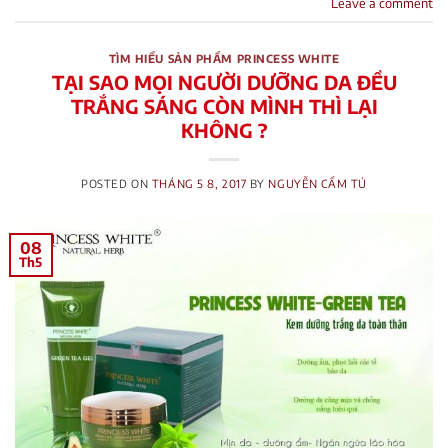
Leave a comment
TÌM HIỂU SẢN PHẨM PRINCESS WHITE
TẠI SAO MỌI NGƯỜI DƯỠNG DA ĐỀU
TRẮNG SÁNG CÒN MÌNH THÌ LẠI
KHÔNG ?
POSTED ON
THÁNG 5 8, 2017
BY
NGUYỄN CẨM TÚ
08
Th5