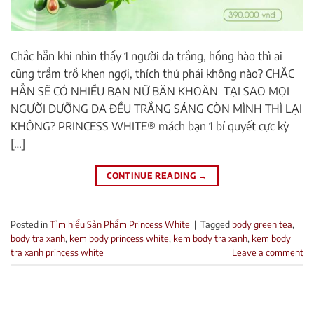
Chắc hẵn khi nhìn thấy 1 người da trắng, hồng hào thì ai
cũng trầm trồ khen ngợi, thích thú phải không nào? CHẮC
HẲN SẼ CÓ NHIỀU BẠN NỮ BĂN KHOĂN TẠI SAO MỌI
NGƯỜI DƯỠNG DA ĐỀU TRẮNG SÁNG CÒN MÌNH THÌ LẠI
KHÔNG? PRINCESS WHITE® mách bạn 1 bí quyết cực kỳ
[…]
CONTINUE READING
→
Posted in
Tìm hiểu Sản Phẩm Princess White
|
Tagged
body green tea
,
body tra xanh
,
kem body princess white
,
kem body tra xanh
,
kem body
tra xanh princess white
Leave a comment