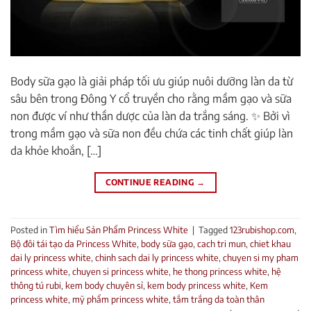
Body sữa gạo là giải pháp tối ưu giúp nuôi dưỡng làn da từ
sâu bên trong Đông Y cổ truyền cho rằng mầm gạo và sữa
non được ví như thần dược của làn da trắng sáng. ✨ Bởi vì
trong mầm gạo và sữa non đều chứa các tinh chất giúp làn
da khỏe khoắn, […]
CONTINUE READING
→
Posted in
Tìm hiểu Sản Phẩm Princess White
|
Tagged
123rubishop.com
,
Bộ đôi tái tạo da Princess White
,
body sữa gạo
,
cach tri mun
,
chiet khau
dai ly princess white
,
chinh sach dai ly princess white
,
chuyen si my pham
princess white
,
chuyen si princess white
,
he thong princess white
,
hệ
thông tú rubi
,
kem body chuyên sỉ
,
kem body princess white
,
Kem
princess white
,
mỹ phẩm princess white
,
tắm trắng da toàn thân