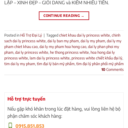
LẬP – XINH ĐẸP – GIỎI DANG và KIẾM NHIỀU TIỀN.
CONTINUE READING
→
Posted in
Hỗ Trợ Đại Lý
|
Tagged
chiet khau dai ly princess white
,
chinh
sach dai ly princess white
,
dai ly ban my pham
,
dai ly my pham
,
dai ly my
pham chiet khau cao
,
dai ly my pham hoa hong cao
,
dai ly phan phoi my
pham
,
dai ly princess white
,
he thong princess white
,
hoa hong dai ly
princess white
,
lam dai ly princess white
,
princess white chiết khấu đại lý
,
tim dai ly my pham
,
tìm đại lý bán mỹ phẩm
,
tìm đại lý phân phối mỹ phẩm
10
Comments
Hỗ trợ trực tuyến
Nếu gặp khó khăn trong lúc đặt hàng, vui lòng liên hệ bộ
phận chăm sóc khách hàng:
0915.851.853