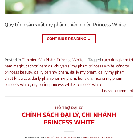
Quy trình sản xuất mỹ phẩm thiên nhiên Princess White
CONTINUE READING
→
Posted in
Tìm hiểu Sản Phẩm Princess White
|
Tagged
cách dùng kem trị
nám magic
,
cach tri nam da
,
chuyen si my pham princess white
,
công ty
princess beauty
,
dai ly ban my pham
,
dai ly my pham
,
dai ly my pham
chiet khau cao
,
dai ly phan phoi my pham
,
her skin
,
mua si my pham
princess white
,
mỹ phẩm princess white
,
princess white
Leave a comment
HỖ TRỢ ĐẠI LÝ
CHÍNH SÁCH ĐẠI LÝ, CHI NHÁNH
PRINCESS WHITE