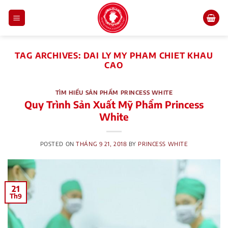
Skip
to
content
TAG ARCHIVES:
DAI LY MY PHAM CHIET KHAU
CAO
TÌM HIỂU SẢN PHẨM PRINCESS WHITE
Quy Trình Sản Xuất Mỹ Phẩm Princess
White
POSTED ON
THÁNG 9 21, 2018
BY
PRINCESS WHITE
21
Th9