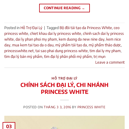
CONTINUE READING
→
Posted in
Hỗ Trợ Đại Lý
|
Tagged
Bộ đôi tái tạo da Princess White
,
ceo
princess white
,
chiet khau dai ly princess white
,
chinh sach dai ly princess
white
,
dai ly phan phoi my pham
,
kem duong da new nine day
,
kem nice
day
,
mua kem tai tao da o dau
,
mỹ phẩm tái tạo da
,
mỹ phẩm thảo dược
,
princesswhite.net
,
tai sao phai dung princess white
,
tim dai ly my pham
,
tìm đại lý bán mỹ phẩm
,
tìm đại lý phân phối mỹ phẩm
,
trị mụn
Leave a comment
HỖ TRỢ ĐẠI LÝ
CHÍNH SÁCH ĐẠI LÝ, CHI NHÁNH
PRINCESS WHITE
POSTED ON
THÁNG 3 3, 2016
BY
PRINCESS WHITE
03