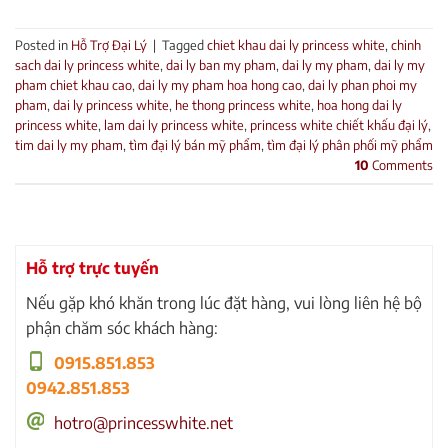
Posted in
Hỗ Trợ Đại Lý
|
Tagged
chiet khau dai ly princess white
,
chinh
sach dai ly princess white
,
dai ly ban my pham
,
dai ly my pham
,
dai ly my
pham chiet khau cao
,
dai ly my pham hoa hong cao
,
dai ly phan phoi my
pham
,
dai ly princess white
,
he thong princess white
,
hoa hong dai ly
princess white
,
lam dai ly princess white
,
princess white chiết khấu đại lý
,
tim dai ly my pham
,
tìm đại lý bán mỹ phẩm
,
tìm đại lý phân phối mỹ phẩm
10
Comments
Hỗ trợ trực tuyến
Nếu gặp khó khăn trong lúc đặt hàng, vui lòng liên hệ bộ
phận chăm sóc khách hàng:
0915.851.853
0942.851.853
hotro@princesswhite.net