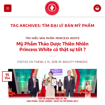
Skip
to
content
TAG ARCHIVES:
TÌM ĐẠI LÝ BÁN MỸ PHẨM
TÌM HIỂU SẢN PHẨM PRINCESS WHITE
Mỹ Phẩm Thảo Dược Thiên Nhiên
Princess White có thật sự tốt ?
POSTED ON
THÁNG 4 15, 2018
BY
BEAUTY PRINCESS
15
Th4