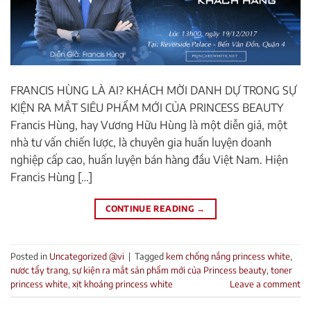
FRANCIS HÙNG LÀ AI? KHÁCH MỜI DANH DỰ TRONG SỰ
KIỆN RA MẮT SIÊU PHẨM MỚI CỦA PRINCESS BEAUTY
Francis Hùng, hay Vương Hữu Hùng là một diễn giả, một
nhà tư vấn chiến lược, là chuyên gia huấn luyện doanh
nghiệp cấp cao, huấn luyện bán hàng đầu Việt Nam. Hiện
Francis Hùng […]
CONTINUE READING
→
Posted in
Uncategorized @vi
|
Tagged
kem chống nắng princess white
,
nươc tẩy trang
,
sự kiện ra mắt sản phẩm mới của Princess beauty
,
toner
princess white
,
xịt khoáng princess white
Leave a comment