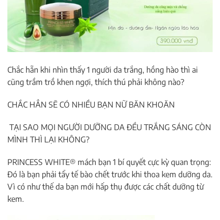
Chắc hẵn khi nhìn thấy 1 người da trắng, hồng hào thì ai
cũng trầm trồ khen ngợi, thích thú phải không nào?
CHẮC HẲN SẼ CÓ NHIỀU BẠN NỮ BĂN KHOĂN
TẠI SAO MỌI NGƯỜI DƯỠNG DA ĐỀU TRẮNG SÁNG CÒN
MÌNH THÌ LẠI KHÔNG?
PRINCESS WHITE® mách bạn 1 bí quyết cực kỳ quan trọng:
Đó là bạn phải tẩy tế bào chết trước khi thoa kem dưỡng da.
Vì có như thế da bạn mới hấp thụ được các chất dưỡng từ
kem.