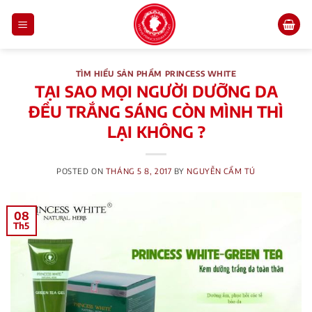
Skip
to
content
TÌM HIỂU SẢN PHẨM PRINCESS WHITE
TẠI SAO MỌI NGƯỜI DƯỠNG DA
ĐỀU TRẮNG SÁNG CÒN MÌNH THÌ
LẠI KHÔNG ?
POSTED ON
THÁNG 5 8, 2017
BY
NGUYỄN CẨM TÚ
08
Th5