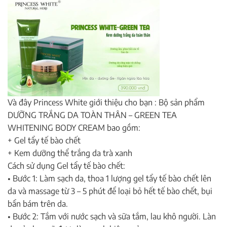
Và đây Princess White giới thiệu cho bạn : Bộ sản phẩm
DƯỠNG TRẮNG DA TOÀN THÂN – GREEN TEA
WHITENING BODY CREAM bao gồm:
+ Gel tẩy tế bào chết
+ Kem dưỡng thể trắng da trà xanh
Cách sử dụng Gel tẩy tế bào chết:
• Bước 1: Làm sạch da, thoa 1 lượng gel tẩy tế bào chết lên
da và massage từ 3 – 5 phút để loại bỏ hết tế bào chết, bụi
bẩn bám trên da.
• Bước 2: Tắm với nước sạch và sữa tắm, lau khô người. Làn